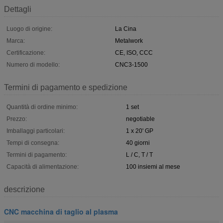
Dettagli
Luogo di origine:
La Cina
Marca:
Metalwork
Certificazione:
CE, ISO, CCC
Numero di modello:
CNC3-1500
Termini di pagamento e spedizione
Quantità di ordine minimo:
1 set
Prezzo:
negotiable
Imballaggi particolari:
1 x 20' GP
Tempi di consegna:
40 giorni
Termini di pagamento:
L / C, T / T
Capacità di alimentazione:
100 insiemi al mese
descrizione
CNC macchina di taglio al plasma