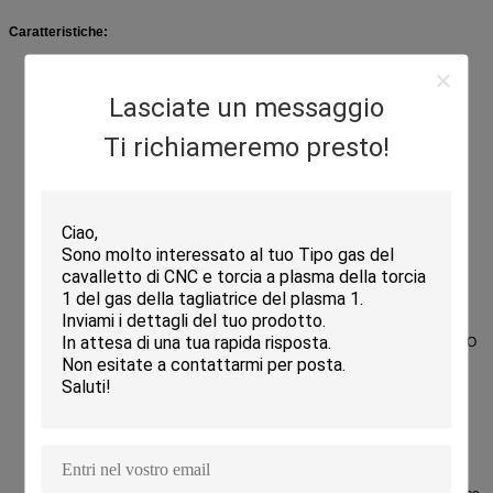
Caratteristiche:
Economico ed accessibile per i bisogni del cliente.
Lasciate un messaggio
Configuri il modo di taglio del plasma e della fiamma per la selezione del
Ti richiameremo presto!
cliente.
Configuri il potere del plasma fino fino a Hypertherm HPR260XD o a
dinamica termica Ultracut200 del vincitore.
Il sistema di azionamento adotta sistema digitale di CA di Panasonic il
servo.
Il sistema di CNC può essere fornito dell'INIZIO FL-CNC, serie del BORDO
o secondo le richieste dei clienti
La dimensione flessibile di taglio disponibile o personalizza secondo i
bisogni del cliente.
Accensione, perforazione automatica e capacità altezza-regolanti, taglio