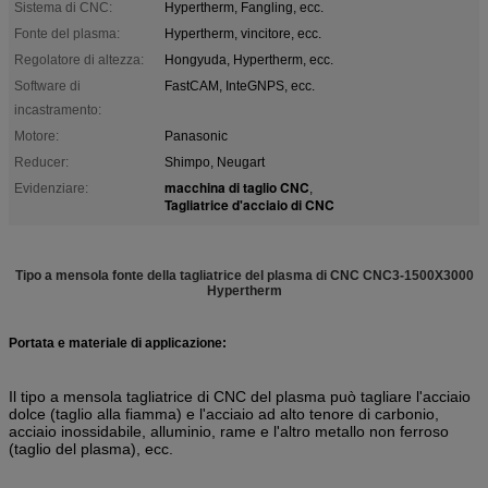
Sistema di CNC:
Hypertherm, Fangling, ecc.
Fonte del plasma:
Hypertherm, vincitore, ecc.
Regolatore di altezza:
Hongyuda, Hypertherm, ecc.
Software di
FastCAM, InteGNPS, ecc.
incastramento:
Motore:
Panasonic
Reducer:
Shimpo, Neugart
macchina di taglio CNC
Evidenziare:
,
Tagliatrice d'acciaio di CNC
Tipo a mensola fonte della tagliatrice del plasma di CNC CNC3-1500X3000
Hypertherm
Portata e materiale di applicazione:
Il tipo a mensola tagliatrice di CNC del plasma può tagliare l'acciaio
dolce (taglio alla fiamma) e l'acciaio ad alto tenore di carbonio,
acciaio inossidabile, alluminio, rame e l'altro metallo non ferroso
(taglio del plasma), ecc.