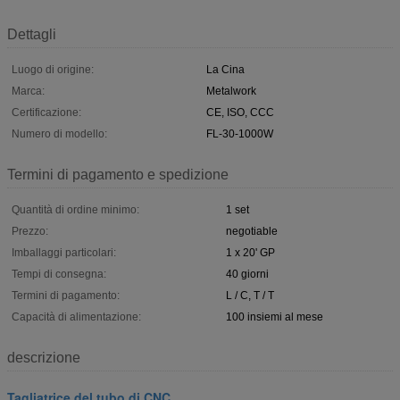
Dettagli
Luogo di origine:
La Cina
Marca:
Metalwork
Certificazione:
CE, ISO, CCC
Numero di modello:
FL-30-1000W
Termini di pagamento e spedizione
Quantità di ordine minimo:
1 set
Prezzo:
negotiable
Imballaggi particolari:
1 x 20' GP
Tempi di consegna:
40 giorni
Termini di pagamento:
L / C, T / T
Capacità di alimentazione:
100 insiemi al mese
descrizione
Tagliatrice del tubo di CNC