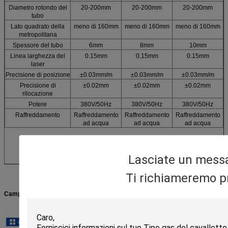
Diametro rotondo del
20-200mm
20-200mm
20-200mm
tubo
Lato quadrato della
meno di 160mm
meno di 160mm
meno di 160mm
metropolitana
Spessore del tubo
6mm
8mm
10mm
Linea larghezza del
0.15mm
0.15mm
0.15mm
laser
Precisione di posizione
±0.03mm/m
±0.03mm/m
±0.03mm/m
Precisione di
±0.02mm
±0.02mm
±0.02mm
rilocazione
Potere
380V/50Hz
380V/50Hz
380V/50Hz
Raffreddamento
Raffreddamento
Raffreddamento
Raffreddamento
ad acqua
ad acqua
ad acqua
Lasciate un mess
Ti richiameremo p
Campioni di taglio: