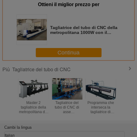
Ottieni il miglior prezzo per
Tagliatrice del tubo di CNC della
metropolitana 1000W con il
raffreddamento ad acqua di
potere del laser della fibra di
Raycus IPG
Continua
Tagliatrice del tubo di CNC
Più
Master 2
Tagliatrice del
Programma che
la li
tagliatrice della
tubo di CNC di
interseca la
d'intersez
metropolitana del
asse
tagliatrice di
tagliat
tubo dell'acciaio
dell'intersezione 6
profilo del tubo
d'acciaio
dolce del plasma
con la lunghezza
del metallo della
metropoli
di CNC di asse
utile di 6000mm
fiamma del
150mm di
Cambi la lingua
con il motore di
plasma di CNC
Axis convo
Panasonic
con U.S.A.
tagliatri
Italian