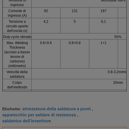
Tensione in
Monofase 380V 
ingresso
Corrente di
92
131
197
ingresso (A)
Tensione a
4,2
5
6,1
circuito aperto
dell'uscita (v)
Duty cycle stimato
50%
Max. Welding
0.6+0.6
0.8+0.8
1+1
1
Thickness
(acciaio a basso
tenore di
carbonio)
(millimetro)
Velocità della
0.8-3.2m/min
saldatura
Colpo
20mm
dell'elettrodo
Flusso di acqua di
120L/h
raffreddamento
Peso della
470
500
620
attrezzatura della saldatura a punti
Etichette:
macchina
,
completa
apparecchio per saldare di resistenza
,
(chilogrammo)
saldatrice dell'invertitore