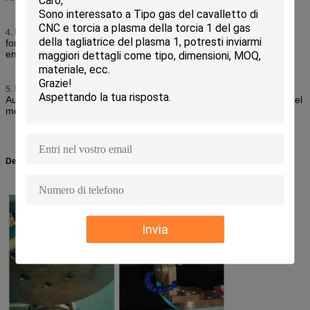
Le mattonelle di asse di conduttanza o del nastro di rotazione
4.
forniscono il contatto eccellente e riducono la trasformazione di
energia elettrica nel massimo.
Essendo ampiamente usato in hardware. Elettrodomestico.
5.
Automatico. Il bacino che fa, può facendo. E l'altre fabbricazione del
metallo ed industria di riproduzione
.
Dettagli a macchina:
Invia