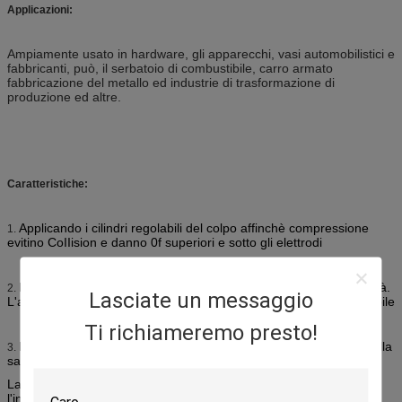
Applicazioni:
Ampiamente usato in hardware, gli apparecchi, vasi automobilistici e
fabbricanti, può, il serbatoio di combustibile, carro armato
fabbricazione del metallo ed industrie di trasformazione di
produzione ed altre.
Caratteristiche:
Applicando i cilindri regolabili del colpo affinchè compressione
1.
evitino CoIIision e danno 0f superiori e sotto gli elettrodi
Essendo un punto vicino trifase dei drix meno elettrodi di velocità.
2.
Lasciate un messaggio
L'adeguamento della velocità della saldatura è conveniente e stabile
Ti richiameremo presto!
La saldatura longitudinale ed orizzontale è adatta a requisito della
3.
saldatura differente della parte.
La struttura interna astuta e ragionevole si riduce saldare
l'indebolimento della prestazione dovuto riscaldare