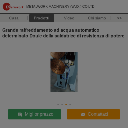
METALWORK MACHINERY (WUXI) CO.LTD
Casa
Prodotti
Video
Chi siamo
>>
Grande raffreddamento ad acqua automatico
determinato Doule della saldatrice di resistenza di potere
Miglior prezzo
Contattaci