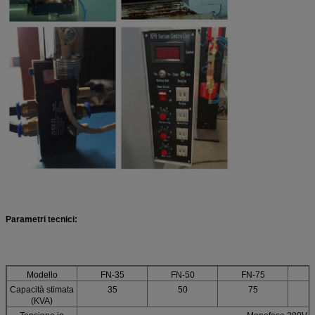
Parametri tecnici:
Modello
FN-35
FN-50
FN-75
F
Capacità stimata
35
50
75
(KVA)