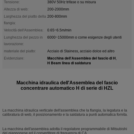
Tensione:
380V 50Hz trifase o su misura
Altezza di web:
200-2000mm
Larghezza del piatto della
200-800mm
flangia:
Velocità dell'Assemblea:
0.65~6.5m/min
Lunghezza del pezzo in
6000~15000mm o come esigenze degli utenti
lavorazione:
materiale del piatto:
Acciaio di Stainess, acciaio dolce ed altro
Macchina dell'Assemblea del fascio di H
Evidenziare:
,
H Beam linea di saldatura
Macchina idraulica dell'Assemblea del fascio
concentrare automatico H di serie di HZL
La macchina idraulica verticale dell'assemblea che la flangia, la legatura e la
calibratura di web, il posizionamento e la saldatura a punti automatica fornita.
La macchina dell'assemblea adotta il regolatore programmabile di Mitsubishi
del giapponese ed il convertitore di frequenza di CA.