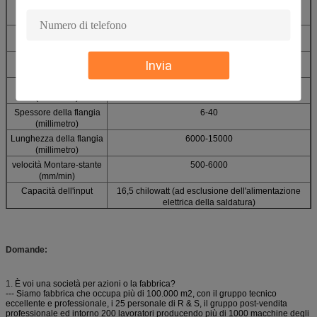
Altezza di web
200-2000
(millimetro)
Spessore di web
6-32mm
(millimetro)
Lunghezza di web
6000-15000
Invia
(millimetro)
Altezza della flangia
200-800
(millimetro)
Spessore della flangia
6-40
(millimetro)
Lunghezza della flangia
6000-15000
(millimetro)
velocità Montare-stante
500-6000
(mm/min)
Capacità dell'input
16,5 chilowatt (ad esclusione dell'alimentazione
elettrica della saldatura)
Sistema della saldatura
Saldatrice a gas protettivo KN-350, 2 insiemi
Domande:
1.
È voi una società per azioni o la fabbrica?
--- Siamo fabbrica che occupa più di 100.000 m2, con il gruppo tecnico
eccellente e professionale, i 25 personale di R & S, il gruppo post-vendita
professionale ed intorno 200 lavoratori producendo più di 1000 macchine degli