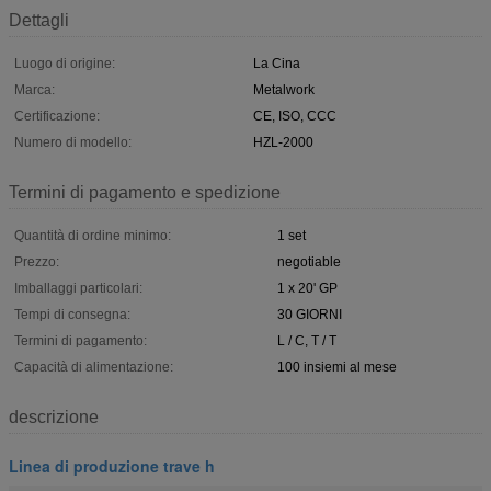
Dettagli
Luogo di origine:
La Cina
Marca:
Metalwork
Certificazione:
CE, ISO, CCC
Numero di modello:
HZL-2000
Termini di pagamento e spedizione
Quantità di ordine minimo:
1 set
Prezzo:
negotiable
Imballaggi particolari:
1 x 20' GP
Tempi di consegna:
30 GIORNI
Termini di pagamento:
L / C, T / T
Capacità di alimentazione:
100 insiemi al mese
descrizione
Linea di produzione trave h