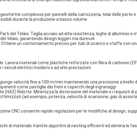
a geometrie complesse per pannelli della carrozzeria, telai delle porte e 
ssibili durante la produzione a basso volume
Parti del Telaio
: Taglia acciaio ad alta resistenza, leghe di alluminio e 
del telaio, garantendo design leggeri ma durevoli
: Ottiene un contornamento preciso per tubi di scarico e staffe con 
le
: Lavora materiali come plastiche rinforzate con fibra di carbonio (CFR
 veicoli elettrici moderni e ad alte prestazioni
giunge velocità fino a 100 m/min mantenendo una precisione a livello di
onenti come pastiglie dei freni e coperchi degli ingranaggi
e (HAZ) Ridotte
: Minimizza la distorsione del materiale e i requisiti d
ottimizzati (ad esempio, potenza, velocità di scansione, gas di assist
ione CNC consente rapide regolazioni per le modifiche al design, supp
rechi di materiale tramite algoritmi di nesting efficienti ed elimina le fas