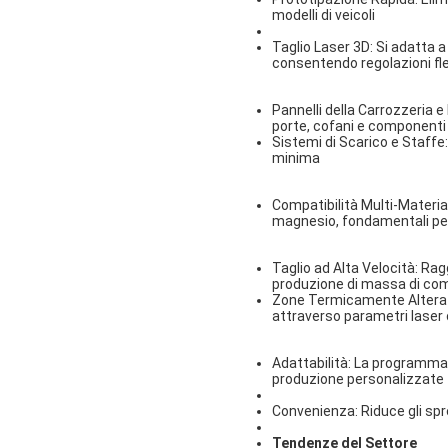
modelli di veicoli
Taglio Laser 3D
: Si adatta 
consentendo regolazioni fle
Pannelli della Carrozzeria e 
porte, cofani e componenti 
Sistemi di Scarico e Staffe
minima
Compatibilità Multi-Materia
magnesio, fondamentali per i
Taglio ad Alta Velocità
: Rag
produzione di massa di comp
Zone Termicamente Alterat
attraverso parametri laser 
Adattabilità
: La programmaz
produzione personalizzate
Convenienza
: Riduce gli sp
Tendenze del Settore