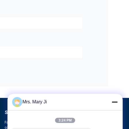
Mrs. Mary Ji
Scrivici
3:24 PM
Fateci sapere la vostra esigenza. Collegheremo i migliori prodotti
con te.