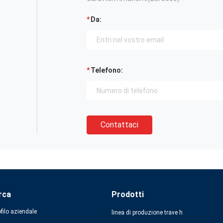
Da:
Telefono:
Contattaci
rca
Prodotti
filo aziendale
linea di produzione trave h