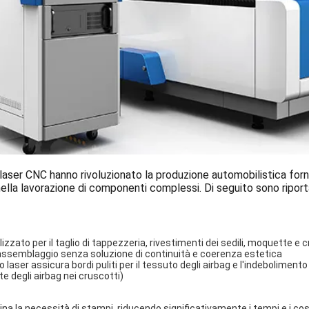
 laser CNC hanno rivoluzionato la produzione automobilistica for
 nella lavorazione di componenti complessi. Di seguito sono riport
ilizzato per il taglio di tappezzeria, rivestimenti dei sedili, moquette e 
assemblaggio senza soluzione di continuità e coerenza estetica
glio laser assicura bordi puliti per il tessuto degli airbag e l'indeboliment
e degli airbag nei cruscotti)
mina la necessità di stampi, riducendo significativamente i tempi e i cost