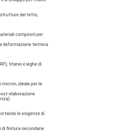
strutture del tetto,
materiali compositi per
una deformazione termica
P), titanio e leghe di
 micron, ideale per la
i post-elaborazione
enza)
ortando le esigenze di
i di finitura secondarie